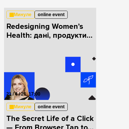
Минуле
online event
Redesigning Women’s
Health: дані, продукти,
інновації
21 / 4 / 26, 17:00
Минуле
online event
The Secret Life of a Click
— From Browser Tap to