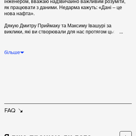
інженером, вважаю надзвичайно важливим розуміти,
я коли-небудь проходив.
як працювати з даними. Недарма кажуть: «Дані – це
нова нафта».
Дякую Дмитру Приймаку та Максиму Івашурі за
виклики, які ви створювали для нас протягом цього
...
курсу!
більше
FAQ