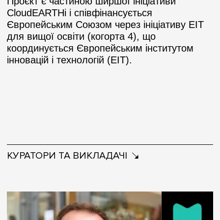
Проєкт є частиною ширшої ініціативи
CloudEARTHi і співфінансується
Європейським Союзом через ініціативу EIT
для вищої освіти (когорта 4), що
координується Європейським інститутом
інновацій і технологій (EIT).
КУРАТОРИ ТА ВИКЛАДАЧІ