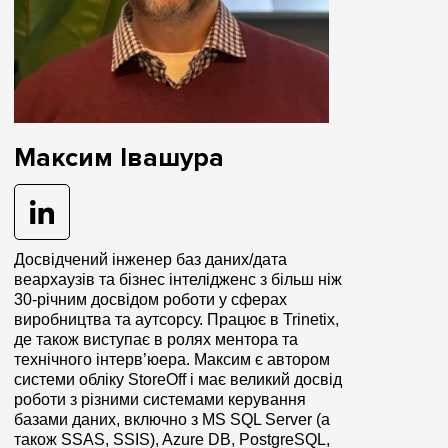
Максим Івашура
Досвідчений інженер баз даних/дата
веархаузів та бізнес інтелідженс з більш ніж
30-річним досвідом роботи у сферах
виробництва та аутсорсу. Працює в Trinetix,
де також виступає в ролях ментора та
технічного інтерв’юера. Максим є автором
системи обліку StoreOff і має великий досвід
роботи з різними системами керування
базами даних, включно з MS SQL Server (а
також SSAS, SSIS), Azure DB, PostgreSQL,