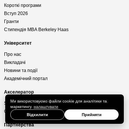
Короткі програми
Вступ 2026
Гранти
Стипендія MBA Berkeley Haas
Університет
Про нас
Викладачі
Новини та події
Академічний портал
Акселератор
Ми використовуємо файли cookie для аналітики та
SET Accelerator
маркетингу.
налаштувати
Generation H
Відхилити
Прийняти
Партнерства