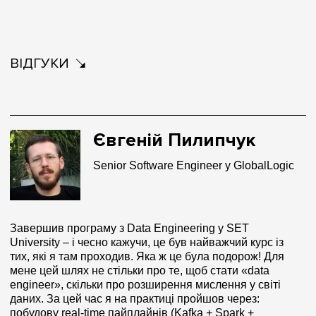
ВІДГУКИ
Євгеній Пилипчук
Senior Software Engineer у GlobalLogic
Завершив програму з Data Engineering у SET
University – і чесно кажучи, це був найважчий курс із
тих, які я там проходив. Яка ж це була подорож! Для
мене цей шлях не стільки про те, щоб стати «data
engineer», скільки про розширення мислення у світі
даних. За цей час я на практиці пройшов через:
побудову real-time пайплайнів (Kafka + Spark +