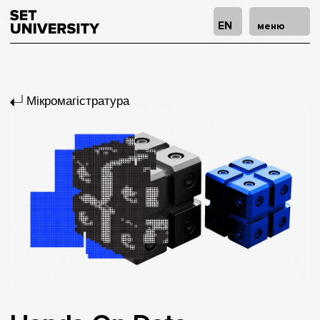
EN
меню
Мікромагістратура