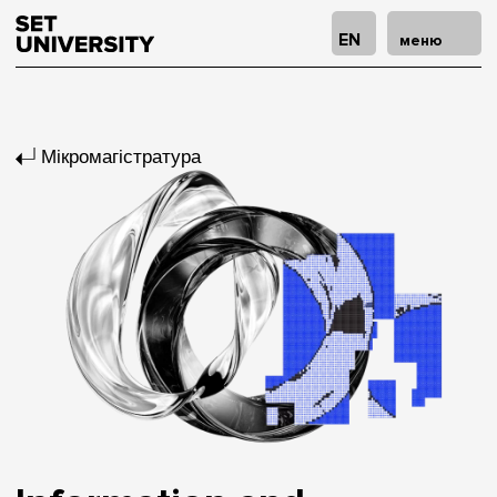
EN
меню
Мікромагістратура