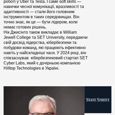
роботі у Uber та Tesla. І саме soft skills —
навички чесної комунікації, вразливості та
адаптивності — стали його головним
інструментом в таких середовищах. Він
точно знає, як це — бути лідером, коли
немає готових рішень.
Нік Джисінто також викладає в William
Jewell College та SET University, передаючи
свій досвід лідерства, кібербезпеки та
побудови команд, які працюють ефективно
навіть у найскладніші часи. У 2024 році, він
співзаснував кібербезпековий стартап SET
Cyber Labs, який є дочірньою компанією
Hilltop Technologies в Україні.