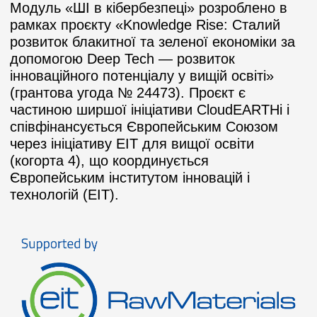
Модуль «ШІ в кібербезпеці» розроблено в
рамках проєкту «Knowledge Rise: Сталий
розвиток блакитної та зеленої економіки за
допомогою Deep Tech — розвиток
інноваційного потенціалу у вищій освіті»
(грантова угода № 24473). Проєкт є
частиною ширшої ініціативи CloudEARTHi і
співфінансується Європейським Союзом
через ініціативу EIT для вищої освіти
(когорта 4), що координується
Європейським інститутом інновацій і
технологій (EIT).