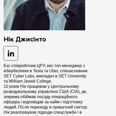
Нік Джисінто
Екс-співробітник ЦРУ, екс-топ-менеджер з
кібербезпеки в Tesla та Uber, співзасновник
SET Cyber Labs, викладач в SET University
та William Jewell College.
10 років Нік працював у Центральному
розвідувальному управлінні США (CIA), де,
зокрема обіймав посаду операційного
офіцера і відповідав за найм і підготовку
людей. Після переходу в приватний сектор,
Нік реалізовував підходи спецслужби і в