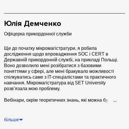
Окрема подяка команді менеджерів, Анні та Богдану
за професійний супровід протягом усього
навчального процесу.
Юлія Демченко
Офіцерка прикордонної служби
Ще до початку мікромагістратури, я робила
дослідження щодо впровадження SOC і CERT в
Державній прикордонній службі, на прикладі Польщі.
Воно дозволило мені розібратися з базовими
поняттями у сфері, але мені бракувало можливості
спілкуватись саме з IT-спеціалістами та практичного
навчання. Мікромагістратура від SET University
розв’язала мою проблему.
Вебінари, окрім теоретичних знань, які можна було
...
закріпити на платформі, надавали практичні навички
від фахівців з індустрії. Я ще досі розсортовую
отримані знання, оскільки обсяг інформації на
більше
програмі дуже великий.