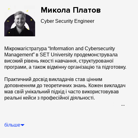
Микола Платов
Cyber Security Engineer
Мікромагістратура “Information and Cybersecurity
Management” в SET University продемонструвала
високий рівень якості навчання, структурованої
програми, а також відмінну організацію та підготовку.
Практичний досвід викладачів став цінним
доповненням до теоретичних знань. Кожен викладач
мав свій унікальний підхід і часто використовував
реальні кейси з професійної діяльності.
...
Моя основна мета полягала в розширенні знань з
технічного рівня до більш стратегічного. Мене
цікавило розуміння корпоративної безпеки, її
більше
процесів, методик, практик та фреймворків. Усі ці
аспекти були повністю охоплені програмою.