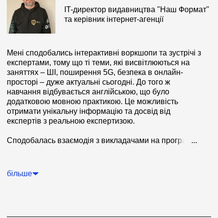
IT-директор видавництва "Наш Формат"
та керівник інтернет-агенції
Мені сподобались інтерактивні воркшопи та зустрічі з
експертами, тому що ті теми, які висвітлюються на
заняттях – ШІ, поширення 5G, безпека в онлайн-
просторі – дуже актуальні сьогодні. До того ж
навчання відбувається англійською, що було
додатковою мовною практикою. Це можливість
отримати унікальну інформацію та досвід від
експертів з реальною експертизою.
Сподобалась взаємодія з викладачами на програмі,
...
це легке спілкування, тебе сприймають як рівного. Ти
можеш відверто поспілкуватись та дізнатись те, що
тебе цікавить і у тебе завжди є зворотній зв’язок.
більше