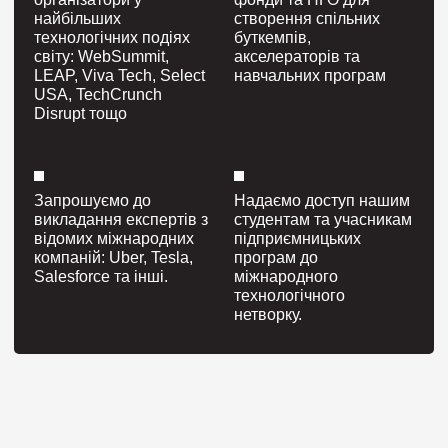
найбільших
створення спільних
технологічних подіях
буткемпів,
світу: WebSummit,
акселераторів та
LEAP, Viva Tech, Select
навчальних програм
USA, TechCrunch
Disrupt тощо
Запрошуємо до
Надаємо доступ нашим
викладання експертів з
студентам та учасникам
відомих міжнародних
підприємницьких
компаній: Uber, Tesla,
програм до
Salesforce та інші.
міжнародного
технологічного
нетворку.