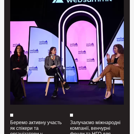
Беремо активну участь
Залучаємо міжнародні
як спікери та
компанії, венчурні
організатори у
фонди та НГО для