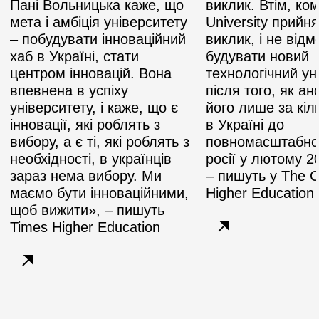
Пані Вольницька каже, що
виклик. Втім, к
мета і амбіція університету
University прийн
– побудувати інноваційний
виклик, і не від
хаб в Україні, стати
будувати новий
центром інновацій. Вона
технологічний ун
впевнена в успіху
після того, як а
університету, і каже, що є
його лише за кіл
інновації, які роблять з
в Україні до
вибору, а є ті, які роблять з
повномасштабно
необхідності, в українців
росії у лютому 2
зараз нема вибору. Ми
– пишуть у The Ch
маємо бути інноваційними,
Higher Education
щоб вижити», – пишуть
Times Higher Education