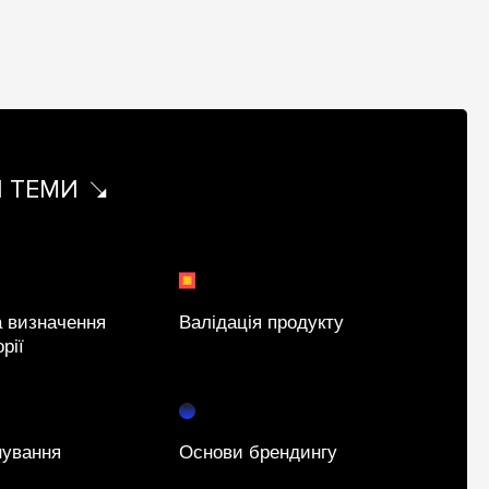
І ТЕМИ
а визначення
Валідація продукту
рії
нування
Основи брендингу