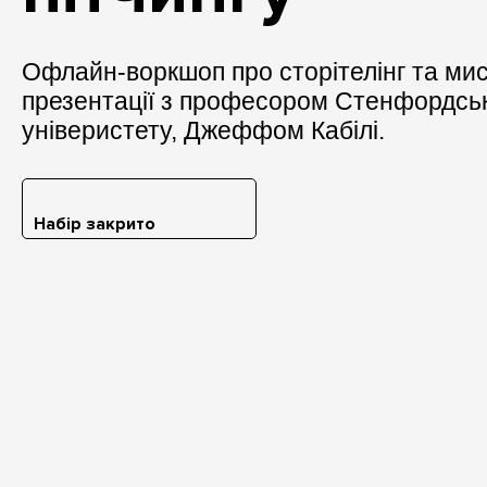
Офлайн-воркшоп про сторітелінг та ми
презентації з професором Стенфордсь
універистету, Джеффом Кабілі.
Набір закрито