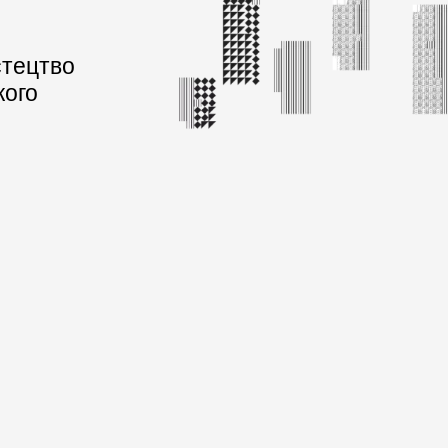
стецтво
кого