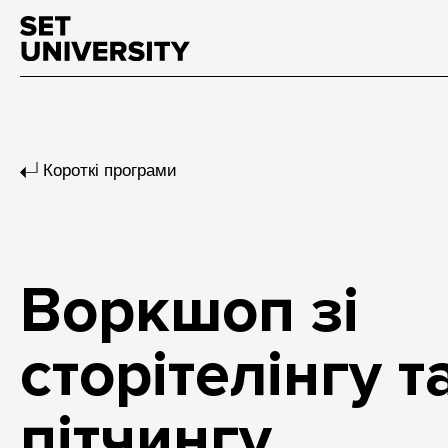
Короткі програми
Воркшоп зі
сторітелінгу т
пітчингу