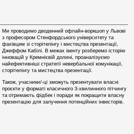
Ми проводимо дводенний офлайн-воркшоп у Львові
з професором Стенфордського університету та
фахівцем зі сторітелінгу і мистецтва презентації,
Джеффом Кабілі. В межах івенту розберемо історію
інновацій у Кремнієвій долині, проаналізуємо
найефективніші стратегії невербальної комунікації,
сторітелінгу та мистецтва презентації.
Також, учасники/-ці зможуть презентувати власні
проєкти у форматі класичного 3-хвилинного пітчингу
та отримають фідбек і поради як покращити власну
презентацію для залучення потенційних інвесторів.