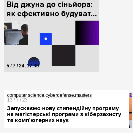
Від джуна до сіньйора:
як ефективно будувати
кар’єру в IT
5 / 7 / 24, 17:30
computer science
cyberdefense
masters
13 / 7 / 23
Запускаємо нову стипендійну програму
на магістерські програми з кіберзахисту
та компʼютерних наук