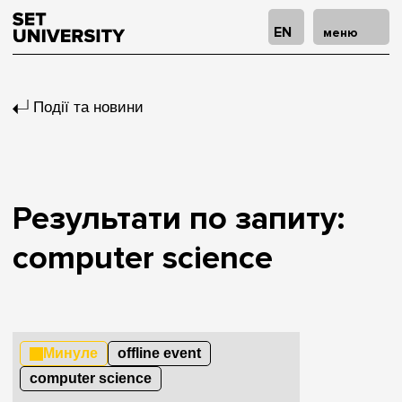
EN
меню
Події та новини
Результати по запиту:
computer science
Минуле
offline event
computer science