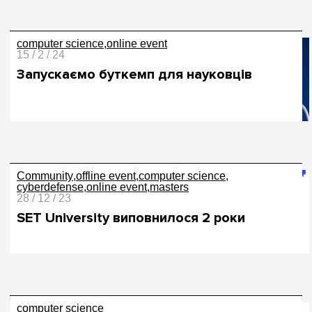
computer science
online event
15 / 2 / 24
Запускаємо буткемп для науковців
Community
offline event
computer science
cyberdefense
online event
masters
28 / 12 / 23
SET University виповнилося 2 роки
computer science