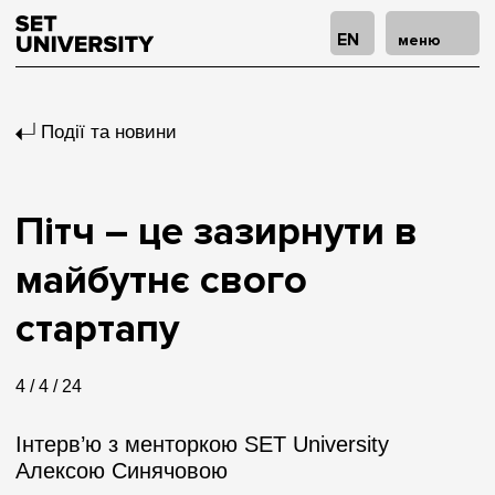
EN
меню
Події та новини
Пітч – це зазирнути в
майбутнє свого
стартапу
4 / 4 / 24
Інтерв’ю з менторкою SET University
Алексою Синячовою