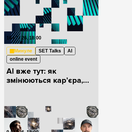
16 / 7 / 26, 18:00
Минуле
SET Talks
AI
online event
AI вже тут: як
змінюються кар’єра,
мислення і людина