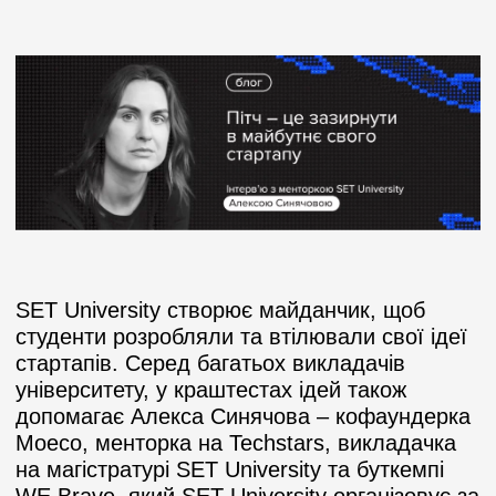
SET University створює майданчик, щоб
студенти розробляли та втілювали свої ідеї
стартапів. Серед багатьох викладачів
університету, у краштестах ідей також
допомагає Алекса Синячова – кофаундерка
Moeco, менторка на Techstars, викладачка
на магістратурі SET University та буткемпі
WE.Brave, який SET University організовує за