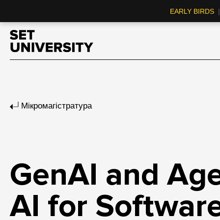
EARLY BIRDS
|
Мікромагістратура
GenAI and Age
AI for Softwar