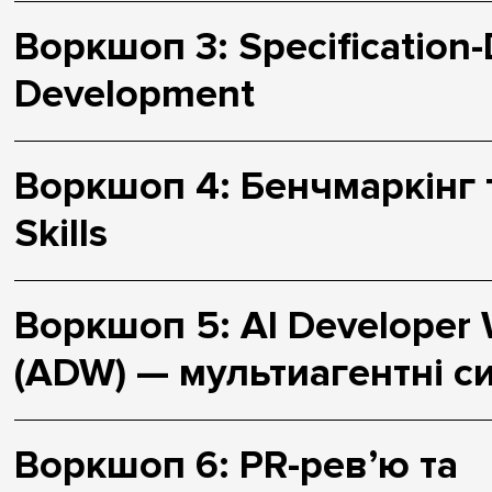
Воркшоп 3: Specification-
Development
Воркшоп 4: Бенчмаркінг 
Skills
Воркшоп 5: AI Developer 
(ADW) — мультиагентні с
Воркшоп 6: PR-ревʼю та