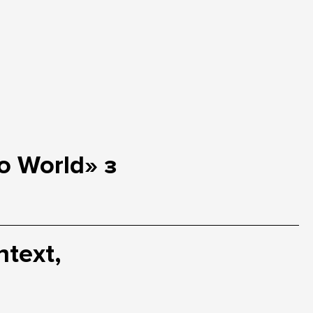
o World» з
text,