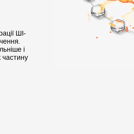
ації ШІ-
чення.
льніше і
 частину