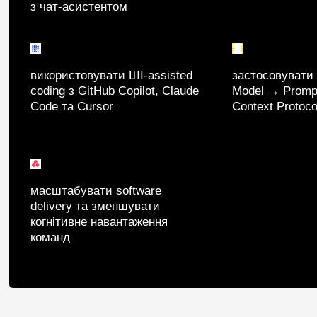
з чат-асистентом
використовувати ШІ-assisted
застосовувати
coding з GitHub Copilot, Claude
Model → Prompt
Code та Cursor
Context Protoc
масштабувати software
delivery та зменшувати
когнітивне навантаження
команд