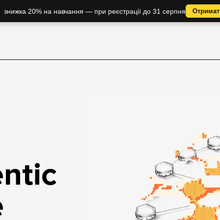
знижка 20% на навчання — при реєстрації до 31 серпня
Отримат
ntic
e