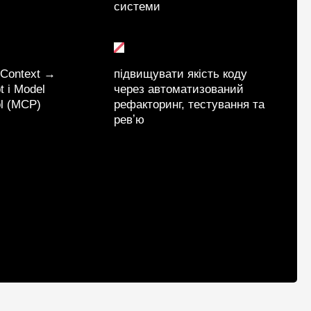
системи
 Context →
підвищувати якість коду
 і Model
через автоматизований
ol (MCP)
рефакторинг, тестування та
ревʼю