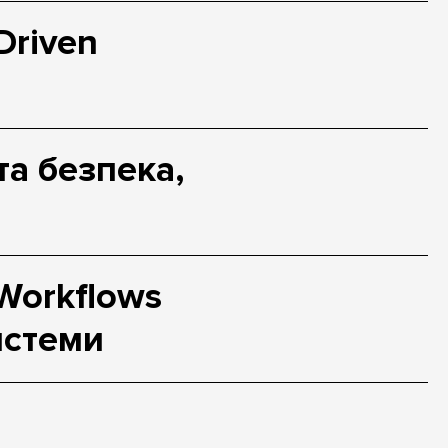
Driven
та безпека,
Workflows
истеми