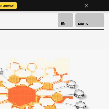
×
и знижку
EN
меню