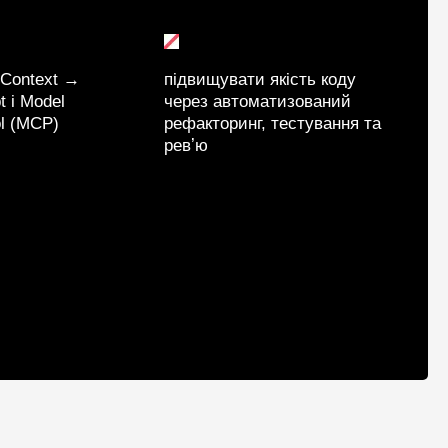
 Context →
підвищувати якість коду
 і Model
через автоматизований
ol (MCP)
рефакторинг, тестування та
ревʼю