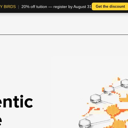
Y BIRDS
|
20% off tuition — register by August 31
Get the discount
ntic
e