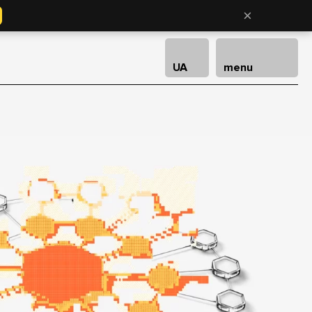
×
UA
menu