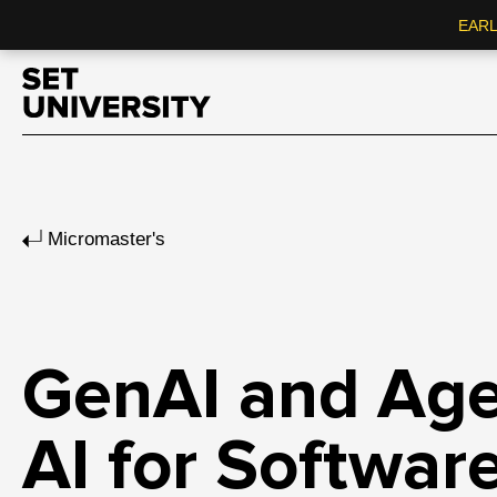
EARL
Micromaster's
GenAI and Age
AI for Softwar