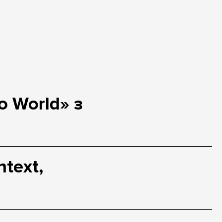
o World» з
text,