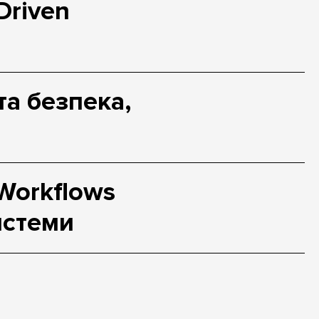
Driven
та безпека,
Workflows
истеми