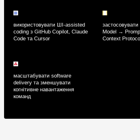
використовувати ШІ-assisted
застосовувати
coding з GitHub Copilot, Claude
Model → Prompt
Code та Cursor
Context Protoc
масштабувати software
delivery та зменшувати
когнітивне навантаження
команд