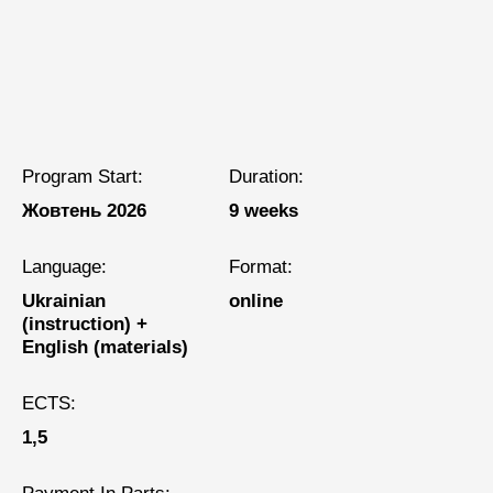
Program Start:
Duration:
Жовтень 2026
9 weeks
Language:
Format:
Ukrainian
online
(instruction) +
English (materials)
ECTS:
1,5