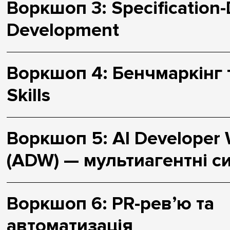
Воркшоп 3: Specification-
Development
Воркшоп 4: Бенчмаркінг 
Skills
Воркшоп 5: AI Developer 
(ADW) — мультиагентні с
Воркшоп 6: PR-ревʼю та
автоматизація