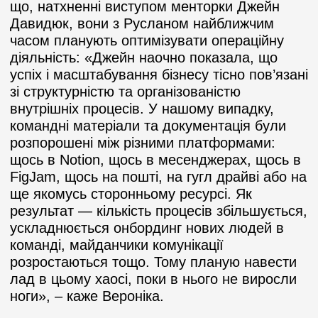
що, натхненні виступом менторки Джейн
Давидюк, вони з Русланом найближчим
часом планують оптимізувати операційну
діяльність: «Джейн наочно показала, що
успіх і масштабування бізнесу тісно пов’язані
зі структурністю та організованістю
внутрішніх процесів. У нашому випадку,
командні матеріали та документація були
розпорошені між різними платформами:
щось в Notion, щось в месенджерах, щось в
FigJam, щось на пошті, на гугл драйві або на
ще якомусь сторонньому ресурсі. Як
результат — кількість процесів збільшується,
ускладнюється онбординг нових людей в
команді, майданчики комунікації
розростаються тощо. Тому планую навести
лад в цьому хаосі, поки в нього не виросли
ноги», – каже Вероніка.