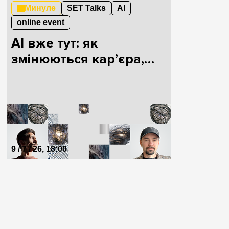
Минуле
SET Talks
AI
online event
AI вже тут: як
змінюються кар’єра,
мислення і людина
9 / 7 / 26, 18:00