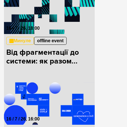
16 / 7 / 26, 18:00
Минуле
offline event
Від фрагментації до
системи: як разом
будувати HealthTech в
Україні
16 / 7 / 26, 16:00