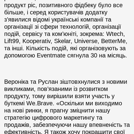
продукт ріс, позитивного фідбеку було все
більше, і серед користувачів додатку
з’явилися відомі українські компанії та
організації зі сфери технологій, організації
подій, сервісу та ком’юніті, зокрема: Wtech,
Lift99, Kooperativ, Skelar, Universe, BetterMe,
та інші. Кількість подій, які організовують за
допомогою Eventmate сягнула 30 на місяць.
Вероніка та Руслан зіштовхнулися з новими
викликами, пов’язаними із розвитком
продукту, тому вирішили взяти участь у
буткемі We.Brave.
«
Оскільки ми виходимо
на нові ринки, я прагну зміцнити нашу
стратегію цифрового маркетингу та
продажів, забезпечуючи нашу впевненість та
ефективність. Я також хочу покращити свої