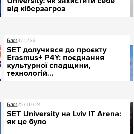
University: як захистити себе
від кіберзагроз
Блог
8 / 1 / 26
SET долучився до проєкту
Erasmus+ P4Y: поєднання
культурної спадщини,
технологій…
Блог
25 / 10 / 24
SET University на Lviv IT Arena:
як це було