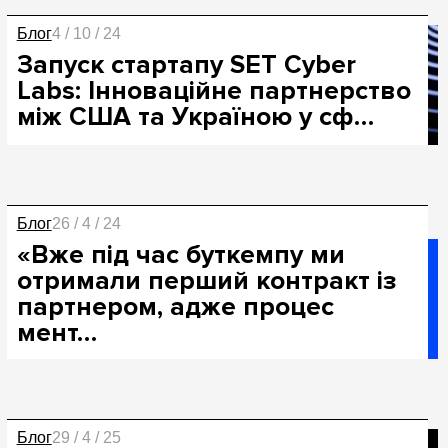
Блог
4 / 10 / 24
Запуск стартапу SET Cyber
Labs: Інноваційне партнерство
між США та Україною у сф…
Блог
26 / 4 / 24
«Вже під час буткемпу ми
отримали перший контракт із
партнером, адже процес
мент…
Блог
29 / 4 / 25