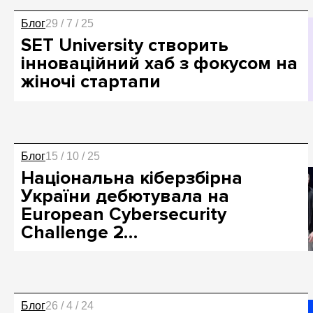
Блог
29 / 7 / 25
SET University створить
інноваційний хаб з фокусом на
жіночі стартапи
Блог
15 / 10 / 25
Національна кіберзбірна
України дебютувала на
European Cybersecurity
Challenge 2…
Блог
26 / 4 / 24