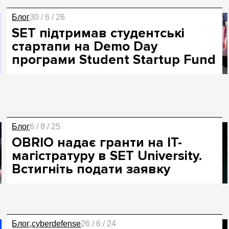
Блог
30 / 6 / 26
SET підтримав студентські
стартапи на Demo Day
програми Student Startup Fund
Блог
6 / 8 / 25
OBRIO надає гранти на IT-
магістратуру в SET University.
Встигніть подати заявку
Блог
cyberdefense
26 / 6 / 24