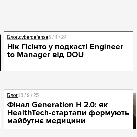
Блог
cyberdefense
5 / 4 / 24
Нік Гісінто у подкасті Engineer
to Manager від DOU
Блог
18 / 9 / 25
Фінал Generation H 2.0: як
HealthTech-стартапи формують
майбутнє медицини