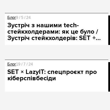
Блог
9 / 5 / 24
Зустріч з нашими tech-
стейкхолдерами: як це було /
Зустріч стейкхолдерів: SET +…
Блог
19 / 7 / 24
SET × LazyIT: спецпроєкт про
кіберспівбесіди