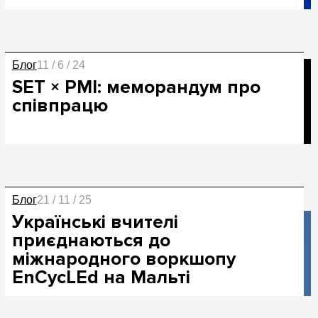
Блог
11 / 6 / 24
SET × PMI: меморандум про
співпрацю
Блог
21 / 11 / 25
Українські вчителі
приєднаються до
міжнародного воркшопу
EnCycLEd на Мальті