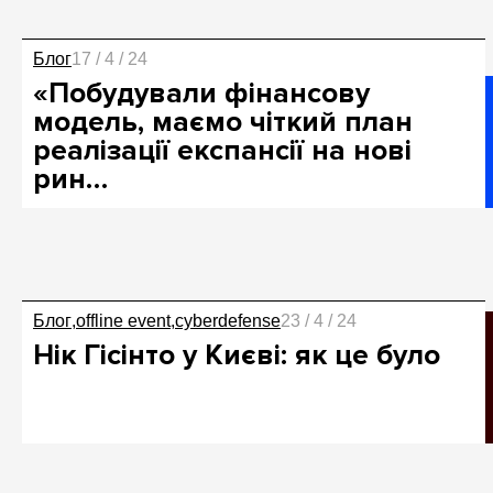
Блог
17 / 4 / 24
«Побудували фінансову
модель, маємо чіткий план
реалізації експансії на нові
рин…
Блог
offline event
cyberdefense
23 / 4 / 24
Нік Гісінто у Києві: як це було