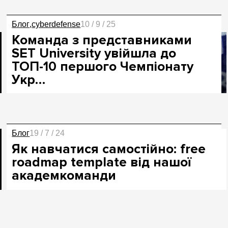
Блог
cyberdefense
10 / 9 / 25
Команда з представниками
SET University увійшла до
ТОП-10 першого Чемпіонату
Укр…
Блог
19 / 7 / 24
Як навчатися самостійно: free
roadmap template від нашої
академкоманди