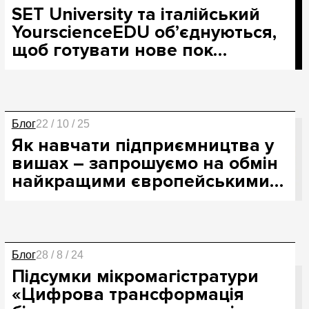
SET University та італійський
YourscienceEDU об’єднуються,
щоб готувати нове пок…
Блог
22 / 10 / 25
Як навчати підприємництва у
вишах – запрошуємо на обмін
найкращими європейськими…
Блог
28 / 8 / 24
Підсумки мікромагістратури
«Цифрова трансформація