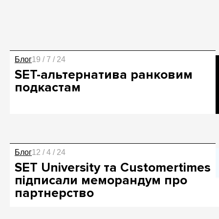
Блог
19 / 7 / 24
SET-альтернатива ранковим
подкастам
Блог
12 / 4 / 24
SET University та Customertimes
підписали меморандум про
партнерство