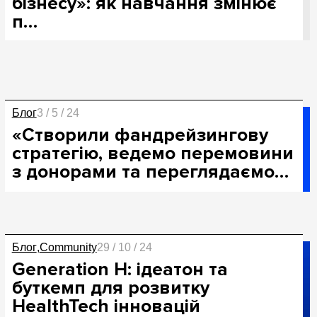
бізнесу»: як навчання змінює
п…
Блог
3 / 5 / 24
«Створили фандрейзингову
стратегію, ведемо перемовини
з донорами та переглядаємо…
Блог
Community
29 / 10 / 24
Generation H: ідеатон та
буткемп для розвитку
HealthTech інновацій