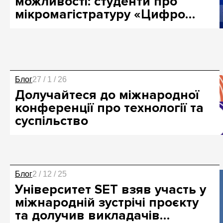
можливості: студенти про
мікромагістратуру «Цифро…
Блог
27 / 1 / 26
Долучайтеся до міжнародної
конференції про технології та
суспільство
Блог
2 / 12 / 25
Університет SET взяв участь у
міжнародній зустрічі проєкту
та долучив викладачів…