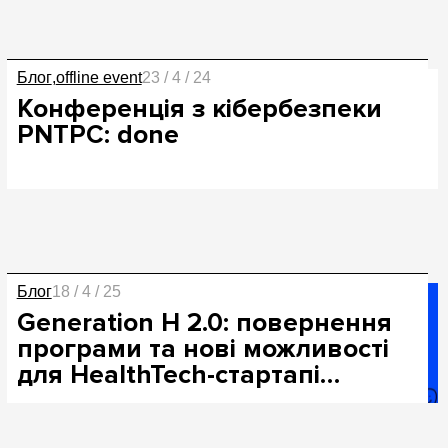
Блог
offline event
23 / 4 / 24
Конференція з кібербезпеки
PNTPC: done
Блог
18 / 4 / 25
Generation H 2.0: повернення
програми та нові можливості
для HealthTech-стартапі…