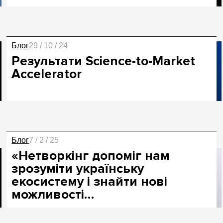
Блог
29 / 10 / 24
Результати Science-to-Market
Accelerator
Блог
7 / 2 / 25
«Нетворкінг допоміг нам
зрозуміти українську
екосистему і знайти нові
можливості…