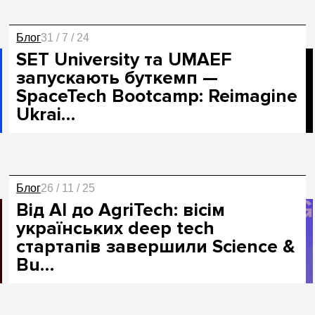
Блог
31 / 7 / 24
SET University та UMAEF
запускають буткемп —
SpaceTech Bootcamp: Reimagine
Ukrai…
Блог
26 / 11 / 25
Від AI до AgriTech: вісім
українських deep tech
стартапів завершили Science &
Bu…