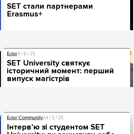
SET стали партнерами
Erasmus+
Блог
4 / 6 / 25
SET University святкує
історичний момент: перший
випуск магістрів
Блог
Community
24 / 1 / 25
Інтерв’ю зі студентом SET