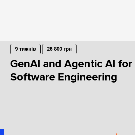
9 тижнів
26 800 грн
GenAI and Agentic AI for
Software Engineering