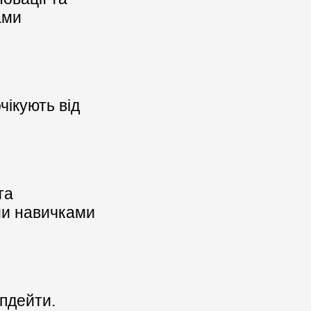
ами
чікують від
та
ми навичками
пдейти.