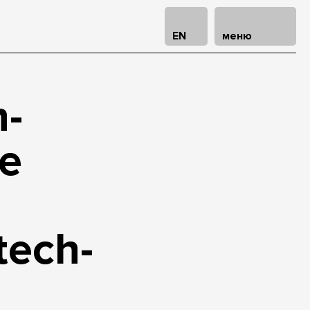
EN
меню
h-
е
tech-