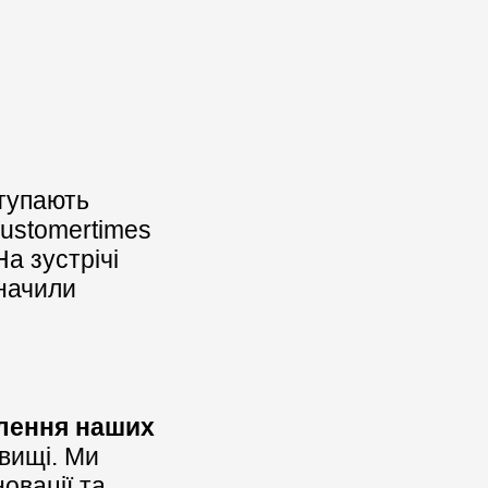
ступають
ustomertimes
 На зустрічі
значили
лення наших
вищі. Ми
овації та