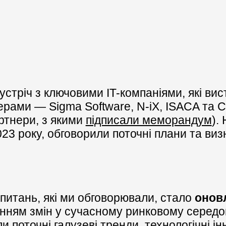
зустріч з ключовими IT-компаніями, які ви
рами — Sigma Software, N-iХ, ISACA та C
ртнери, з якими
підписали меморандум
).
023 року, обговорили поточні плани та ви
питань, які ми обговорювали, стало
онов
нням змін у сучасному ринковому середо
 поточні галузеві тренди, технологічні інн