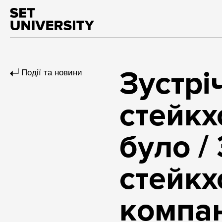
Зустрі
Події та новини
стейкх
було /
стейкх
компан