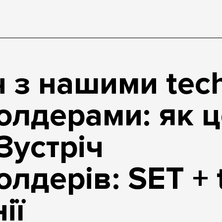
ч з нашими tec
олдерами: як ц
 Зустріч
олдерів: SET + 
ії