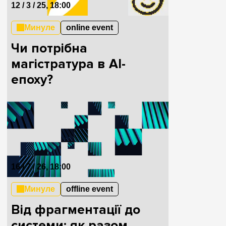
12 / 3 / 25, 18:00
Минуле
online event
Чи потрібна
магістратура в AI-
епоху?
16 / 7 / 26, 18:00
Минуле
offline event
Від фрагментації до
системи: як разом