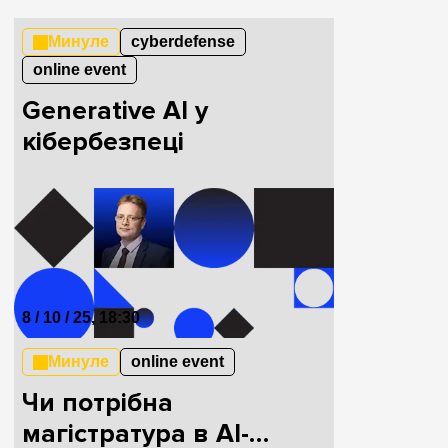
Минуле
cyberdefense
online event
Generative АІ у
кібербезпеці
8 / 10 / 25, 18:30
Минуле
online event
Чи потрібна
магістратура в AI-