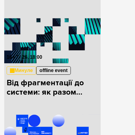
епоху?
16 / 7 / 26, 18:00
Минуле
offline event
Від фрагментації до
системи: як разом
будувати HealthTech в
Україні