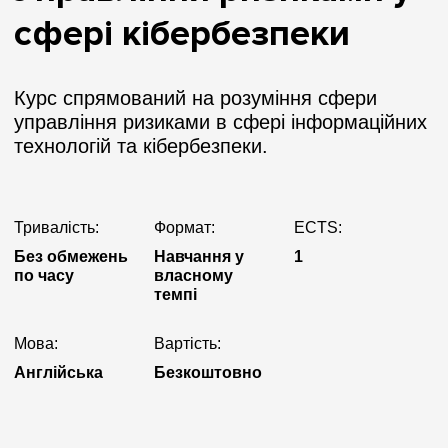
сфері кібербезпеки
Курс спрямований на розуміння сфери
управління ризиками в сфері інформаційних
технологій та кібербезпеки.
Тривалість:
Формат:
ECTS:
Без обмежень
Навчання у
1
по часу
власному
темпі
Мова:
Вартість:
Англійська
Безкоштовно