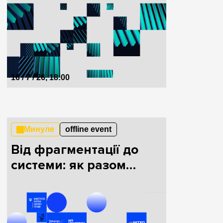
16 / 7 / 26, 18:00
Минуле
offline event
Від фрагментації до
системи: як разом
будувати HealthTech в
Україні