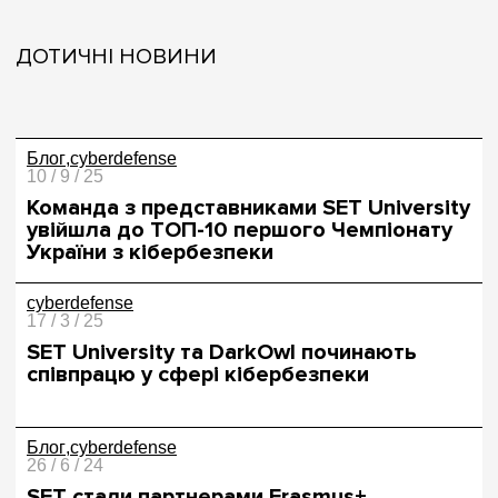
ДОТИЧНІ НОВИНИ
Блог
cyberdefense
10 / 9 / 25
Команда з представниками SET University
увійшла до ТОП-10 першого Чемпіонату
України з кібербезпеки
cyberdefense
17 / 3 / 25
SET University та DarkOwl починають
співпрацю у сфері кібербезпеки
Блог
cyberdefense
26 / 6 / 24
SET стали партнерами Erasmus+