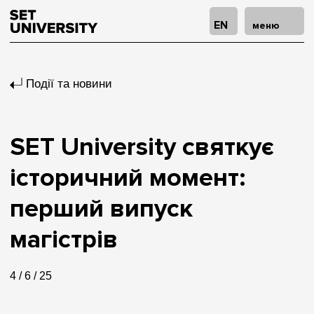
EN
меню
Події та новини
SET University святкує
історичний момент:
перший випуск
магістрів
4 / 6 / 25