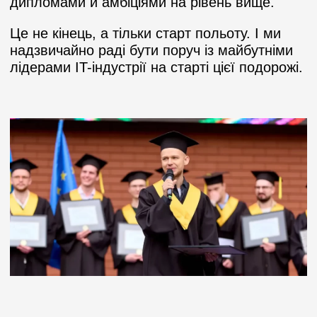
дипломами й амбіціями на рівень вище.
Це не кінець, а тільки старт польоту. І ми
надзвичайно раді бути поруч із майбутніми
лідерами IT-індустрії на старті цієї подорожі.