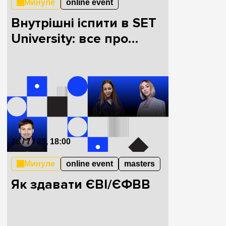
Минуле
online event
Внутрішні іспити в SET
University: все про
вступ на магістратуру
25 / 7 / 25, 18:00
Минуле
online event
masters
Як здавати ЄВІ/ЄФВВ