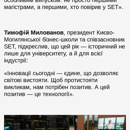
особливим випуском: не просто першими
магістрами, а першими, хто повірив у SET».
Тимофій Милованов
, президент Києво-
Могилянської бізнес-школи та співзасновник
SET, підкреслив, що цей рік — історичний не
лише для університету, а й для всієї
індустрії:
«Інновації сьогодні — єдине, що дозволяє
світові вистояти. Щоб протистояти
викликам, нам потрібен позитив. А цей
позитив — це технології».