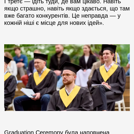
І третє — ідіть туди, де вам цікаво. Навіть
якщо страшно, навіть якщо здається, що там
вже багато конкурентів. Це неправда — у
кожній ніші є місце для нових ідей».
Graduation Ceremony була наповнена