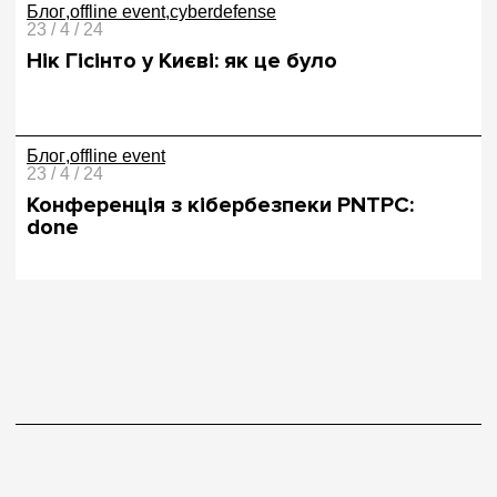
Блог
offline event
cyberdefense
23 / 4 / 24
Нік Гісінто у Києві: як це було
Блог
offline event
23 / 4 / 24
Конференція з кібербезпеки PNTPC:
done