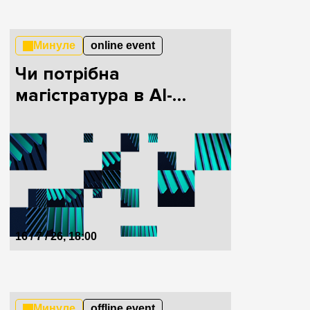
Минуле
online event
Чи потрібна
магістратура в AI-
епоху?
16 / 7 / 26, 18:00
Минуле
offline event