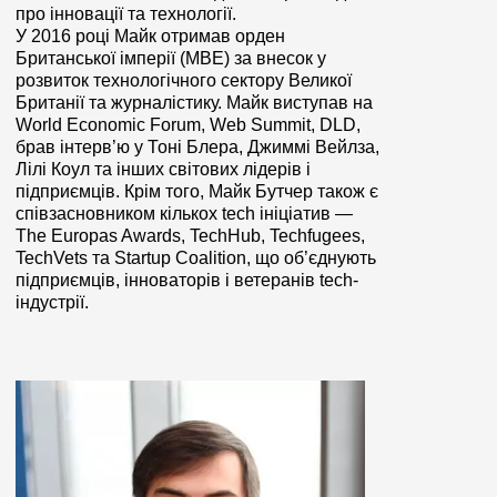
про інновації та технології.
У 2016 році Майк отримав орден
Британської імперії (MBE) за внесок у
розвиток технологічного сектору Великої
Британії та журналістику. Майк виступав на
World Economic Forum, Web Summit, DLD,
брав інтерв’ю у Тоні Блера, Джиммі Вейлза,
Лілі Коул та інших світових лідерів і
підприємців. Крім того, Майк Бутчер також є
співзасновником кількох tech ініціатив —
The Europas Awards, TechHub, Techfugees,
TechVets та Startup Coalition, що об’єднують
підприємців, інноваторів і ветеранів tech-
індустрії.