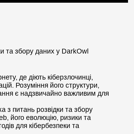
ки та збору даних у DarkOwl
ету, де діють кіберзлочинці,
цій. Розуміння його структури,
вання є надзвичайно важливим для
.
а з питань розвідки та збору
eb, його еволюцію, ризики та
одів для кібербезпеки та